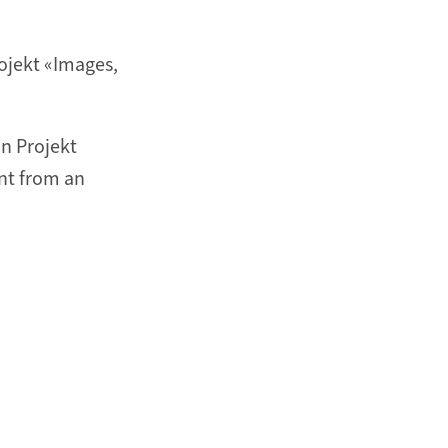
ojekt «Images,
in Projekt
nt from an