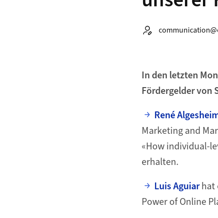
unserer 
Autor:
communication@o
In den letzten Mo
Fördergelder von S
René Algeshei
Marketing and Mark
«How individual-le
erhalten.
Luis Aguiar
hat 
Power of Online P