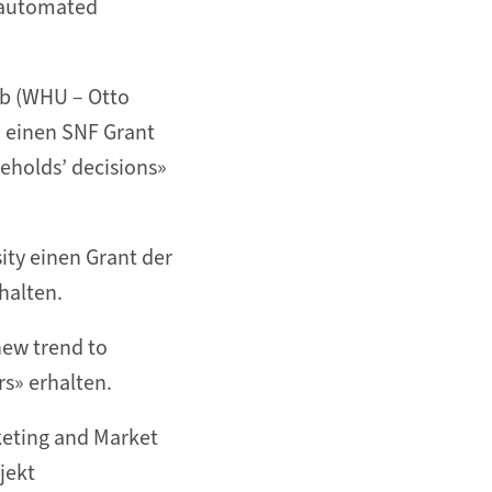
d automated
ub (WHU – Otto
) einen SNF Grant
eholds’ decisions»
ty einen Grant der
halten.
new trend to
rs» erhalten.
keting and Market
jekt