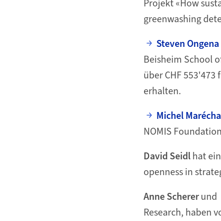
Projekt «How susta
greenwashing dete
Steven Ongena
Beisheim School o
über CHF 553'473 
erhalten.
Michel Marécha
NOMIS Foundation ü
David Seidl
hat ein
openness in strateg
Anne Scherer
und
Research, haben vo