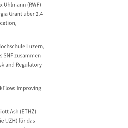
ix Uhlmann (RWF)
gia Grant über 2.4
ication,
Hochschule Luzern,
des SNF zusammen
isk and Regulatory
skFlow: Improving
ott Ash (ETHZ)
ie UZH) für das