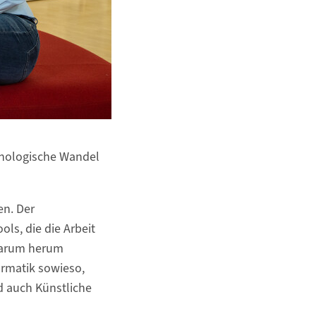
chnologische Wandel
en. Der
ls, die die Arbeit
 darum herum
ormatik sowieso,
d auch Künstliche