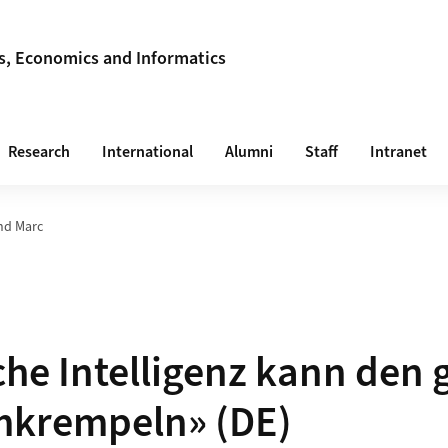
ss, Economics and Informatics
Research
International
Alumni
Staff
Intranet
nd Marc
che Intelligenz kann den
mkrempeln» (DE)