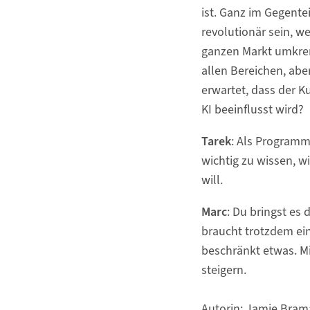
ist. Ganz im Gegentei
revolutionär sein, we
ganzen Markt umkrem
allen Bereichen, abe
erwartet, dass der K
KI beeinflusst wird?
Tarek
: Als Programmi
wichtig zu wissen, w
will.
Marc
: Du bringst es
braucht trotzdem ei
beschränkt etwas. Mi
steigern.
Autorin: Jamie Bram