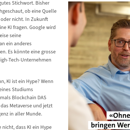
 gutes Stichwort. Bisher
hgeschaut, ob eine Quelle
 oder nicht. In Zukunft
ine KI fragen. Google wird
ise seine
an ein anderes
en. Es könnte eine grosse
High-Tech-Unternehmen
nn, KI ist ein Hype? Wenn
eines Studiums
amals Blockchain DAS
as Metaverse und jetzt
igenz in aller Munde.
e nicht, dass KI ein Hype