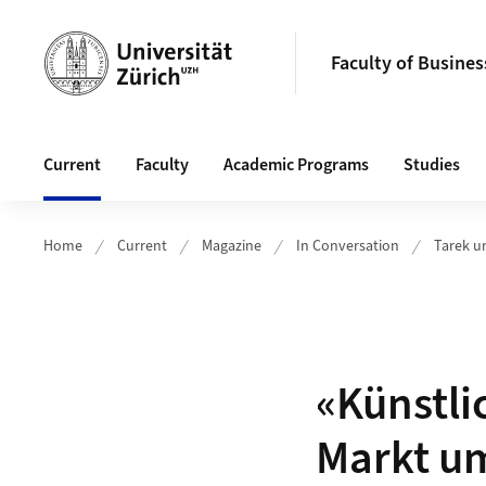
Header
Faculty of Busine
Main navigation
Current
Faculty
Academic Programs
Studies
Home
Current
Magazine
In Conversation
Tarek u
«Künstli
Markt u